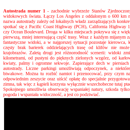
Autostrada numer 1
- zachodnie wybrzeże Stanów Zjednoczonyc
widokowych świata. Łączy Los Angeles z oddalonym o 600 km na
nazwa autostrady zależy od lokalnych władz zarządzających konk
spotkać się z Pacific Coast Highway (PCH), California Highway 1
czy Ocean Boulevard. Droga w kilku miejscach pokrywa się z więk
pierwszą, mniej interesującą część trasy. Wraz z każdym mijanym 
fantastyczne widoki, a w najgorszej sytuacji pozostaje kierowca,
częsty brak barierek oddzielających trasę od klifów nie moż
krajobrazów. Zaletą drogi jest różnorodność scenerii: widoki z
kilometrami, od pustyni do pięknych zielonych wzgórz, od kar
kwiaty, palmy i ogromne sekwoje. Zapierające dech w piersiach 
autostrady. Liczne parkingi umożliwiają odpoczynek, a niekt
biwakowe. Można tu rozbić namiot i przenocować, przy czym na
odpowiednim zeszycie oraz uiścić opłatę do specjalnie przygotowan
zimna, tak więc z kąpieli korzysta wyłącznie wszechobecne tutaj 
Spokojnego umożliwia obserwację wspaniałej natury, szkoda tylko,
pogoda i wspaniała widoczność, a jest co podziwiać.