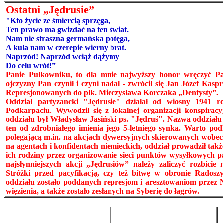
Ostatni „Jędrusie”
"Kto życie ze śmiercią sprzęga,
Ten prawo ma gwizdać na ten świat.
Nam nie straszna germańska potęga,
A kula nam w czerepie wierny brat.
Naprzód! Naprzód wciąż dążymy
Do celu wrót!”
Panie Pułkowniku, to dla mnie najwyższy honor wręczyć Pa
ojczyzny Pan czynił i czyni nadal - zwrócił się Jan Józef K
Represjonowanych do płk. Mieczysława Korczaka „Dentysty”.
Oddział partyzancki "Jędrusie" działał od wiosny 1941 r
Podkarpaciu. Wywodził się z lokalnej organizacji konspirac
oddziału był Władysław Jasiński ps. "Jędruś". Nazwa oddziału
ten od zdrobniałego imienia jego 5-letniego synka. Warto pod
polegającą m.in. na akcjach dywersyjnych skierowanych wobe
na agentach i konfidentach niemieckich, oddział prowadził ta
ich rodziny przez organizowanie sieci punktów wysyłkowych p
najsłynniejszych akcji „Jędrusiów” należy zaliczyć rozbicie
Stróżki przed pacyfikacją, czy też bitwę w obronie Radoszy
oddziału zostało poddanych represjom i aresztowaniom przez
więzienia, a także zostało zesłanych na Syberię do łagrów.