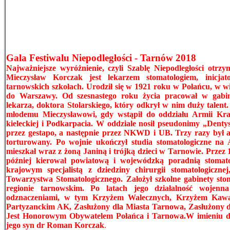
Gala Festiwalu Niepodległości - Tarnów 2018
Najważniejsze wyróżnienie, czyli Szablę Niepodległości otr
Mieczysław Korczak jest lekarzem stomatologiem, inicja
tarnowskich szkołach. Urodził się w 1921 roku w Połańcu, w wi
do Warszawy. Od szesnastego roku życia pracował w gabin
lekarza, doktora Stolarskiego, który odkrył w nim duży talent
młodemu Mieczysławowi, gdy wstąpił do oddziału Armii Krajo
kieleckiej i Podkarpacia. W oddziale nosił pseudonimy „Denty
przez gestapo, a następnie przez NKWD i UB. Trzy razy był 
torturowany. Po wojnie ukończył studia stomatologiczne n
mieszkał wraz z żoną Janiną i trójką dzieci w Tarnowie. Przez
później kierował powiatową i wojewódzką poradnią stomat
krajowym specjalistą z dziedziny chirurgii stomatologiczne
Towarzystwa Stomatologicznego. Założył szkolne gabinety sto
regionie tarnowskim. Po latach jego działalność wojen
odznaczeniami, w tym Krzyżem Walecznych, Krzyżem Kawa
Partyzanckim AK, Zasłużony dla Miasta Tarnowa, Zasłużony d
Jest Honorowym Obywatelem Połańca i Tarnowa.
W imieniu do
jego syn dr Roman Korczak
.