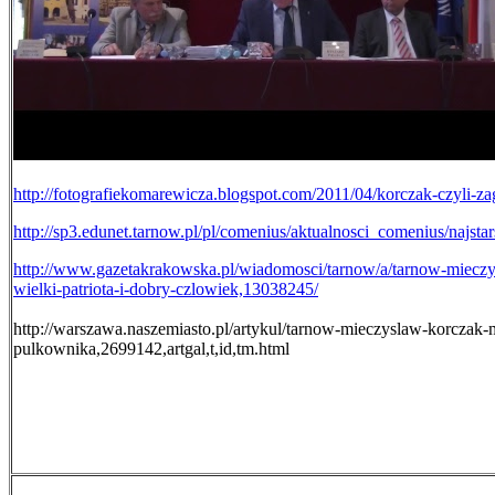
http://fotografiekomarewicza.blogspot.com/2011/04/korczak-czyli-z
http://sp3.edunet.tarnow.pl/pl/comenius/aktualnosci_comenius/najsta
http://www.gazetakrakowska.pl/wiadomosci/tarnow/a/tarnow-miec
wielki-patriota-i-dobry-czlowiek,13038245/
http://warszawa.naszemiasto.pl/artykul/tarnow-mieczyslaw-korczak
pulkownika,2699142,artgal,t,id,tm.html