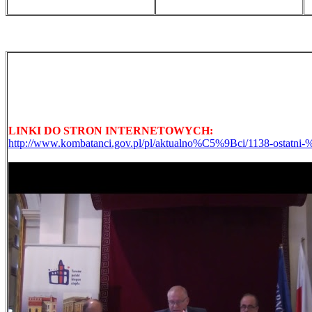
LINKI DO STRON INTERNETOWYCH:
http://www.kombatanci.gov.pl/pl/aktualno%C5%9Bci/1138-ost