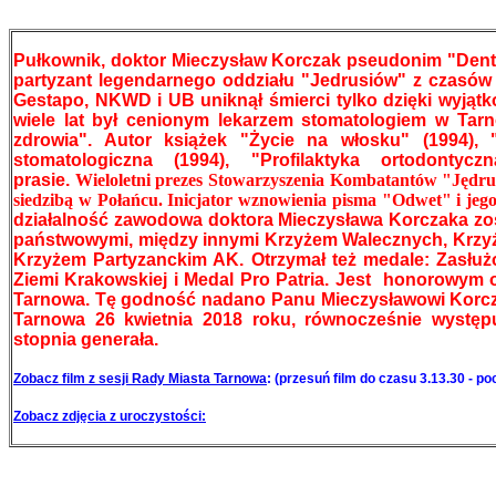
Pułkownik, doktor Mieczysław Korczak pseudonim "Dentys
partyzant legendarnego oddziału "Jedrusiów" z czasów o
Gestapo, NKWD i UB uniknął śmierci tylko dzięki wyjątk
wiele lat był cenionym lekarzem stomatologiem w Tar
zdrowia". Autor książek "Życie na włosku" (1994), 
stomatologiczna (1994), "Profilaktyka ortodonty
prasie.
Wieloletni prezes Stowarzyszenia Kombatantów "Jędru
siedzibą w Połańcu. Inicjator wznowienia pisma "Odwet" i jeg
działalność zawodowa doktora Mieczysława Korczaka z
państwowymi, między innymi Krzyżem Walecznych, Krzyż
Krzyżem Partyzanckim AK. Otrzymał też medale: Zasłuż
Ziemi Krakowskiej i Medal Pro Patria. Jest honorowym
Tarnowa. Tę godność nadano Panu Mieczysławowi Korcza
Tarnowa 26 kwietnia 2018 roku, równocześnie występ
stopnia generała.
Zobacz film z sesji Rady Miasta Tarnow
a
: (przesuń film do czasu 3.13.30 - p
Zobacz zdjęcia z uroczystości: