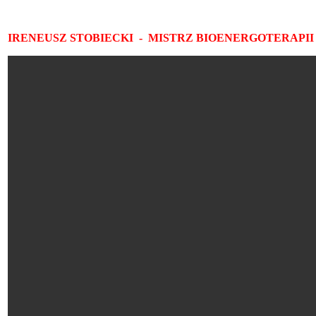
IRENEUSZ STOBIECKI - MISTRZ BIOENERGOTERAPII